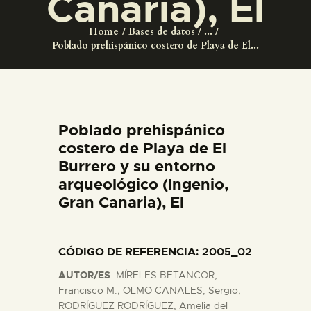
Canaria), El
DIDÁCTICA
Home
Bases de datos
...
Poblado prehispánico costero de Playa de El...
ESPAÑOL
PREPARAR LA VISITA
Poblado prehispánico
ACTIVIDADES
costero de Playa de El
Burrero y su entorno
█
arqueológico (Ingenio,
Gran Canaria), El
EL MUSEO
CÓDIGO DE REFERENCIA
: 2005_02
COLECCIONES
AUTOR/ES
: MÍRELES BETANCOR,
Francisco M.; OLMO CANALES, Sergio;
DIDÁCTICA
RODRÍGUEZ RODRÍGUEZ, Amelia del