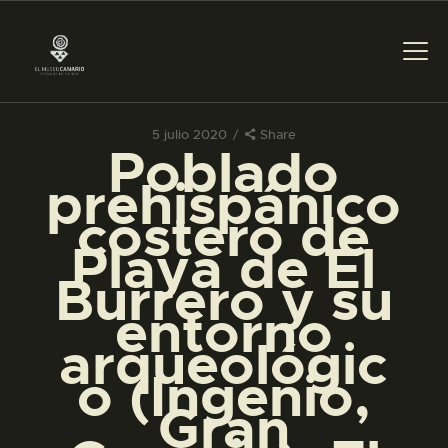
5 julio 2020
Share
Poblado
PREPARAR LA VISITA
prehispánico
costero de
ACTIVIDADES
Playa de El
Burrero y su
█
entorno
arqueológic
EL MUSEO
o (Ingenio,
Gran
COLECCIONES