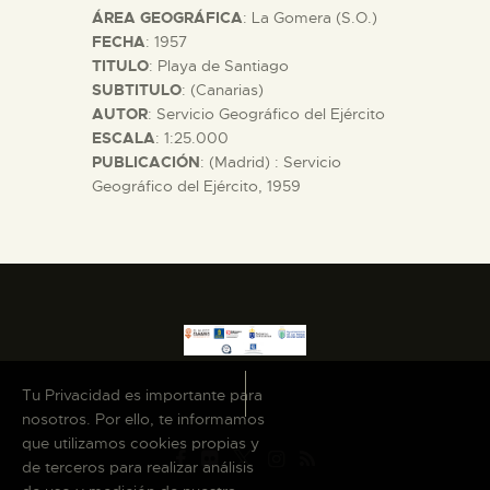
ÁREA GEOGRÁFICA
: La Gomera (S.O.)
DIDÁCTICA
FECHA
: 1957
TITULO
: Playa de Santiago
ESPAÑOL
SUBTITULO
: (Canarias)
AUTOR
: Servicio Geográfico del Ejército
ESCALA
: 1:25.000
PREPARAR LA VISITA
PUBLICACIÓN
: (Madrid) : Servicio
Geográfico del Ejército, 1959
ACTIVIDADES
█
EL MUSEO
Tu Privacidad es importante para
COLECCIONES
nosotros. Por ello, te informamos
que utilizamos cookies propias y
de terceros para realizar análisis
DIDÁCTICA