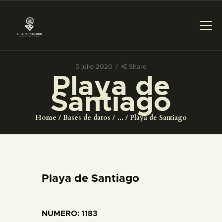
5 julio 2020
Share
Playa de
PREPARAR LA VISITA
Santiago
ACTIVIDADES
Home
Bases de datos
...
Playa de Santiago
█
EL MUSEO
Playa de Santiago
COLECCIONES
NUMERO
: 1183