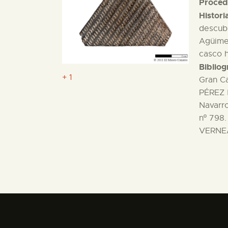
Proced
Histori
descubi
Agüimes
casco h
Bibliog
+ 1
Gran Ca
PÉREZ 
Navarro
nº 798.
VERNEAU