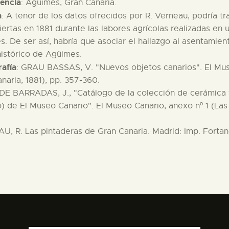
encia
: Agüimes, Gran Canaria.
a
: A tenor de los datos ofrecidos por R. Verneau, podría tr
ertas en 1881 durante las labores agrícolas realizadas en u
. De ser así, habría que asociar el hallazgo al asentamie
istórico de Agüimes.
rafía
: GRAU BASSAS, V. "Nuevos objetos canarios". El Museo
naria, 1881), pp. 357-360.
DE BARRADAS, J., "Catálogo de la colección de cerámica y
) de El Museo Canario". El Museo Canario, anexo nº 1 (Las 
, R. Las pintaderas de Gran Canaria. Madrid: Imp. Fortan