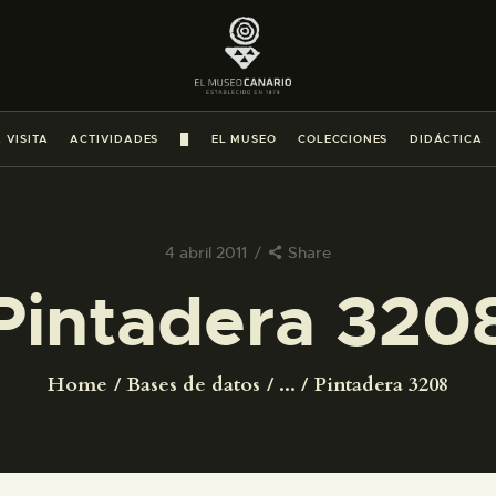
PREPARAR LA VISITA
ACTIVIDADES
 VISITA
ACTIVIDADES
█
EL MUSEO
COLECCIONES
DIDÁCTICA
█
EL MUSEO
4 abril 2011
Share
Pintadera 320
COLECCIONES
DIDÁCTICA
Home
Bases de datos
...
Pintadera 3208
ESPAÑOL