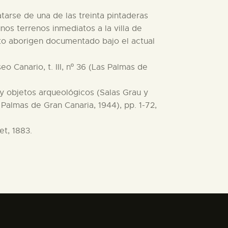
atarse de una de las treinta pintaderas
nos terrenos inmediatos a la villa de
nto aborigen documentado bajo el actual
 Canario, t. III, nº 36 (Las Palmas de
 objetos arqueológicos (Salas Grau y
Palmas de Gran Canaria, 1944), pp. 1-72,
et, 1883.