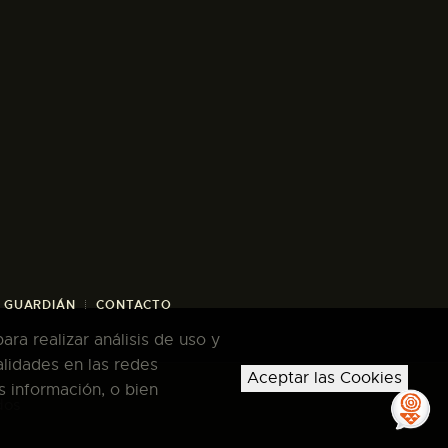
/ GUARDIÁN
CONTACTO
ra realizar análisis de uso y
alidades en las redes
Aceptar las Cookies
s información, o bien
dos