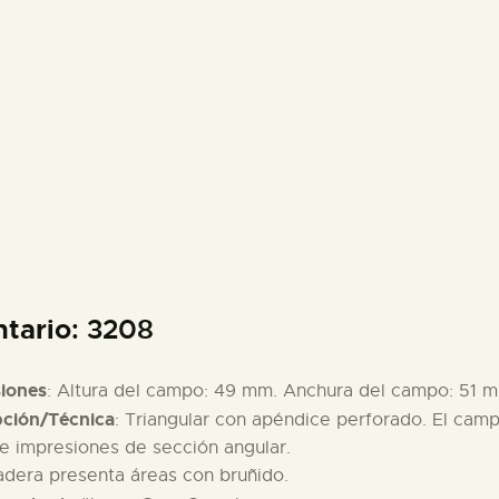
PREPARAR LA VISITA
ACTIVIDADES
█
EL MUSEO
COLECCIONES
ntario
: 3208
DIDÁCTICA
iones
: Altura del campo: 49 mm. Anchura del campo: 51 mm
pción/Técnica
: Triangular con apéndice perforado. El camp
ESPAÑOL
 e impresiones de sección angular.
adera presenta áreas con bruñido.