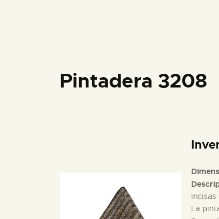
Pintadera 3208
Inve
Dimens
Descri
incisas
La pint