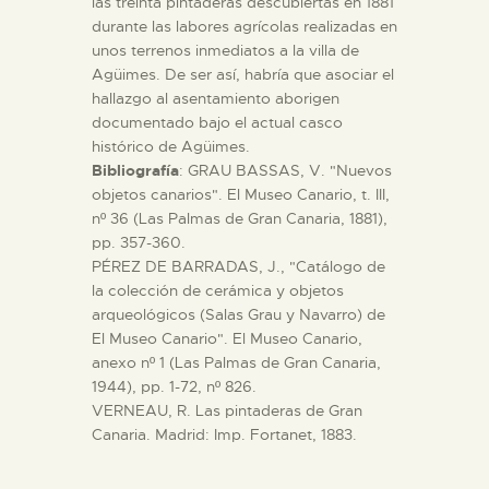
las treinta pintaderas descubiertas en 1881
durante las labores agrícolas realizadas en
unos terrenos inmediatos a la villa de
ESPAÑOL
Agüimes. De ser así, habría que asociar el
hallazgo al asentamiento aborigen
documentado bajo el actual casco
histórico de Agüimes.
Bibliografía
: GRAU BASSAS, V. "Nuevos
objetos canarios". El Museo Canario, t. III,
nº 36 (Las Palmas de Gran Canaria, 1881),
pp. 357-360.
PÉREZ DE BARRADAS, J., "Catálogo de
la colección de cerámica y objetos
arqueológicos (Salas Grau y Navarro) de
El Museo Canario". El Museo Canario,
anexo nº 1 (Las Palmas de Gran Canaria,
1944), pp. 1-72, nº 826.
VERNEAU, R. Las pintaderas de Gran
Canaria. Madrid: Imp. Fortanet, 1883.