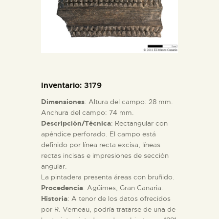
DIDÁCTICA
ESPAÑOL
PREPARAR LA VISITA
Inventario
: 3179
ACTIVIDADES
Dimensiones
: Altura del campo: 28 mm.
Anchura del campo: 74 mm.
Descripción/Técnica
: Rectangular con
█
apéndice perforado. El campo está
definido por línea recta excisa, líneas
EL MUSEO
rectas incisas e impresiones de sección
angular.
La pintadera presenta áreas con bruñido.
COLECCIONES
Procedencia
: Agüimes, Gran Canaria.
Historia
: A tenor de los datos ofrecidos
por R. Verneau, podría tratarse de una de
DIDÁCTICA