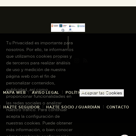
Tu Privacidad es importante para
nosotros. Por ello, te informamos
que utilizamos cookies propias y
de terceros para realizar análisis
de uso y medición de nuestra
página web con el fin de
personalizar contenidos,
publicidad, así como
MAPA WEB
AVISO LEGAL
POLÍTICA DE COOKIES
Aceptar las Cookies
proporcionar funcionalidades en
las redes sociales o analizar
HAZTE SEGUIDOR
HAZTE SOCIO / GUARDIÁN
CONTACTO
nuestro tráfico. Para continuar
acepta la configuración de
nuestras cookies. Puede obtener
más información, o bien conocer
Copyright © 2026 El Museo Canario · Todos