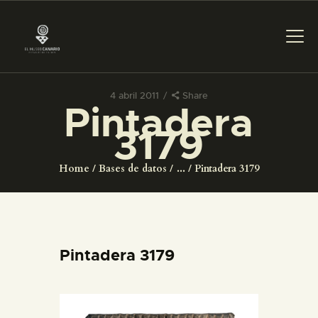
4 abril 2011
Share
Pintadera
PREPARAR LA VISITA
3179
ACTIVIDADES
Home
Bases de datos
...
Pintadera 3179
█
EL MUSEO
Pintadera 3179
COLECCIONES