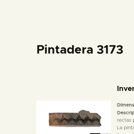
Pintadera 3173
Inve
Dimens
Descri
rectas 
La pint