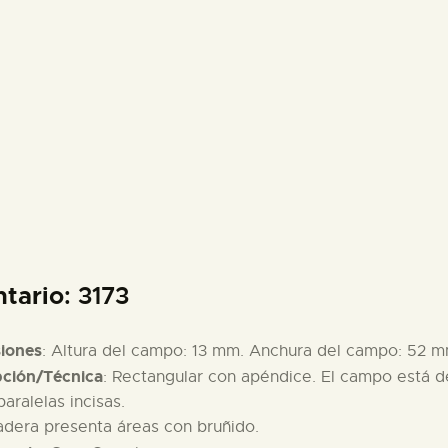
PREPARAR LA VISITA
ACTIVIDADES
█
EL MUSEO
COLECCIONES
ntario
: 3173
DIDÁCTICA
iones
: Altura del campo: 13 mm. Anchura del campo: 52 mm
pción/Técnica
: Rectangular con apéndice. El campo está de
ESPAÑOL
paralelas incisas.
adera presenta áreas con bruñido.