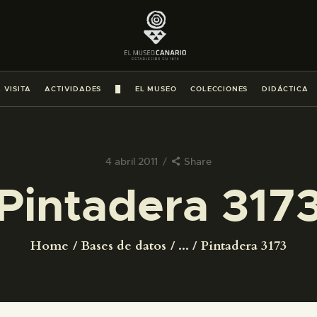
PREPARAR LA VISITA
ACTIVIDADES
 VISITA
ACTIVIDADES
█
EL MUSEO
COLECCIONES
DIDÁCTICA
█
EL MUSEO
4 abril 2011
Share
Pintadera 317
COLECCIONES
DIDÁCTICA
Home
Bases de datos
...
Pintadera 3173
ESPAÑOL