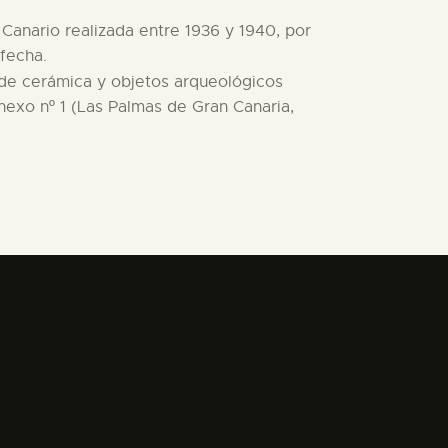
 Canario realizada entre 1936 y 1940, por
 fecha.
de cerámica y objetos arqueológicos
nexo nº 1 (Las Palmas de Gran Canaria,