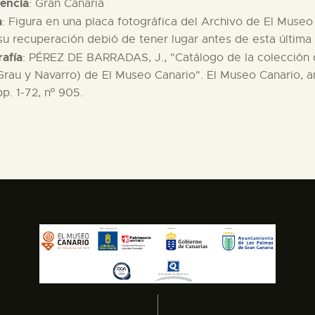
encia
: Gran Canaria
a
: Figura en una placa fotográfica del Archivo de El Museo
su recuperación debió de tener lugar antes de esta última
rafía
: PÉREZ DE BARRADAS, J., "Catálogo de la colección 
Grau y Navarro) de El Museo Canario". El Museo Canario, a
pp. 1-72, nº 905.