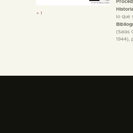
Proced
Histori
+ 1
lo que 
Bibliog
(Salas 
1944), 