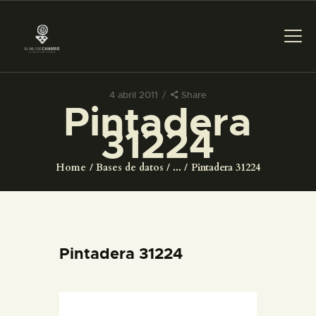
4 abril 2011
Share
Pintadera
PREPARAR LA VISITA
31224
ACTIVIDADES
Home
Bases de datos
...
Pintadera 31224
█
EL MUSEO
Pintadera 31224
COLECCIONES