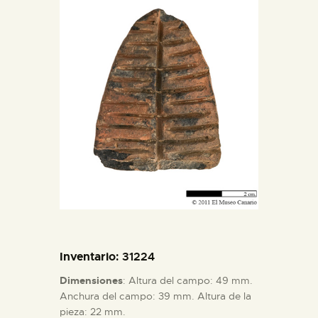
DIDÁCTICA
ESPAÑOL
PREPARAR LA VISITA
ACTIVIDADES
█
EL MUSEO
Inventario
: 31224
COLECCIONES
Dimensiones
: Altura del campo: 49 mm.
Anchura del campo: 39 mm. Altura de la
DIDÁCTICA
pieza: 22 mm.