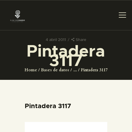
4 abril 2011
Share
Pintadera
PREPARAR LA VISITA
3117
ACTIVIDADES
Home
Bases de datos
...
Pintadera 3117
█
EL MUSEO
Pintadera 3117
COLECCIONES