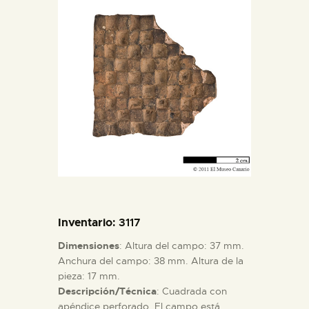
DIDÁCTICA
ESPAÑOL
PREPARAR LA VISITA
ACTIVIDADES
█
EL MUSEO
Inventario
: 3117
Dimensiones
: Altura del campo: 37 mm.
COLECCIONES
Anchura del campo: 38 mm. Altura de la
pieza: 17 mm.
Descripción/Técnica
: Cuadrada con
DIDÁCTICA
apéndice perforado. El campo está