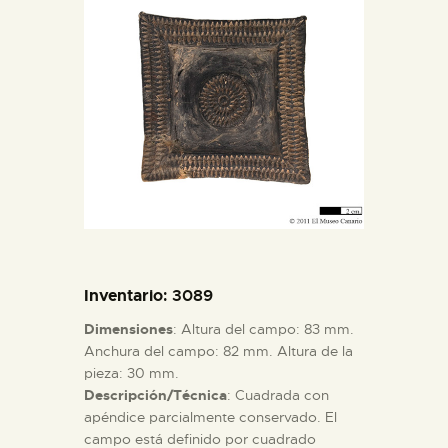
DIDÁCTICA
ESPAÑOL
PREPARAR LA VISITA
ACTIVIDADES
█
Inventario
: 3089
EL MUSEO
Dimensiones
: Altura del campo: 83 mm.
Anchura del campo: 82 mm. Altura de la
pieza: 30 mm.
COLECCIONES
Descripción/Técnica
: Cuadrada con
apéndice parcialmente conservado. El
DIDÁCTICA
campo está definido por cuadrado