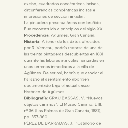
exciso, cuadrados concéntricos incisos,
circunferencias concéntricas incisas e
ESPAÑOL
impresiones de sección angular.
La pintadera presenta áreas con bruñido.
Fue reconstruida a principios del siglo XX.
Procedencia
: Agüimes, Gran Canaria.
Historia
: A tenor de los datos ofrecidos
por R. Verneau, podría tratarse de una de
las treinta pintaderas descubiertas en 1881
durante las labores agrícolas realizadas en
unos terrenos inmediatos a la villa de
Agüimes. De ser así, habría que asociar el
hallazgo al asentamiento aborigen
documentado bajo el actual casco
histórico de Agüimes.
Bibliografía
: GRAU BASSAS, V. "Nuevos
objetos canarios". El Museo Canario, t. III,
nº 36 (Las Palmas de Gran Canaria, 1881),
pp. 357-360.
PÉREZ DE BARRADAS, J., "Catálogo de