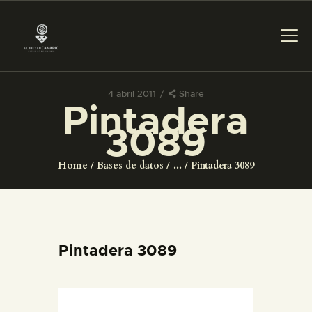
4 abril 2011
Share
Pintadera
PREPARAR LA VISITA
3089
ACTIVIDADES
Home
Bases de datos
...
Pintadera 3089
█
EL MUSEO
Pintadera 3089
COLECCIONES