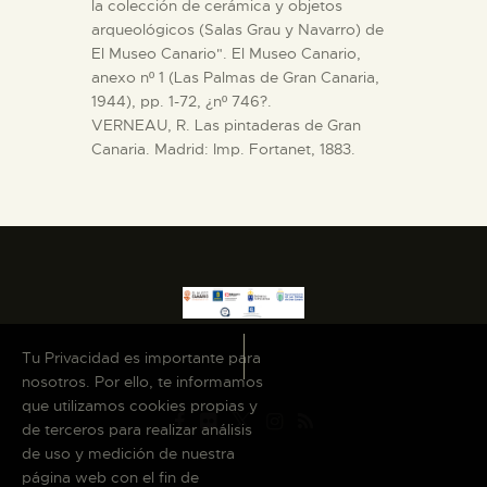
la colección de cerámica y objetos
arqueológicos (Salas Grau y Navarro) de
El Museo Canario". El Museo Canario,
anexo nº 1 (Las Palmas de Gran Canaria,
1944), pp. 1-72, ¿nº 746?.
VERNEAU, R. Las pintaderas de Gran
Canaria. Madrid: Imp. Fortanet, 1883.
Tu Privacidad es importante para
nosotros. Por ello, te informamos
que utilizamos cookies propias y
de terceros para realizar análisis
de uso y medición de nuestra
página web con el fin de