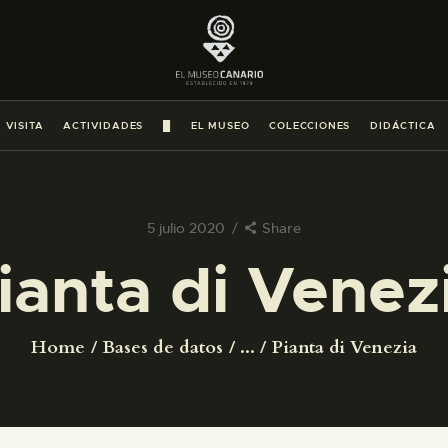
PREPARAR LA VISITA
ACTIVIDADES
 VISITA
ACTIVIDADES
█
EL MUSEO
COLECCIONES
DIDÁCTICA
█
EL MUSEO
5 julio 2020
Share
ianta di Venez
COLECCIONES
DIDÁCTICA
Home
Bases de datos
...
Pianta di Venezia
ESPAÑOL