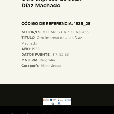
Díaz Machado
DIDÁCTICA
ESPAÑOL
CÓDIGO DE REFERENCIA
: 1935_25
AUTOR/ES
: MILLARES CARLO, Agustín
PREPARAR LA VISITA
TÍTULO
: Otro impreso de Juan Díaz
Machado
AÑO
: 1935
ACTIVIDADES
DATOS FUENTE
: III-7: 52-53
MATERIA
: Biografía
█
Categoría
: Misceláneas
EL MUSEO
COLECCIONES
DIDÁCTICA