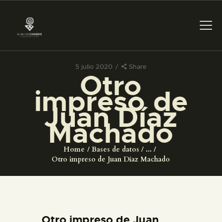
5 julio 2020
Share
Otro
PREPARAR LA VISITA
impreso de
Juan Díaz
ACTIVIDADES
Machado
█
Home
Bases de datos
...
Otro impreso de Juan Díaz Machado
EL MUSEO
COLECCIONES
Otro impreso de Juan