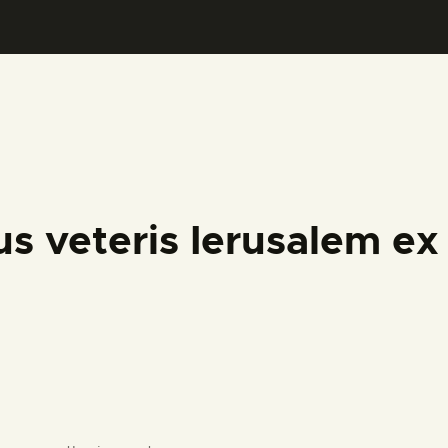
PREPARAR LA VISITA
ACTIVIDADES
█
EL MUSEO
s veteris Ierusalem ex
COLECCIONES
DIDÁCTICA
ESPAÑOL