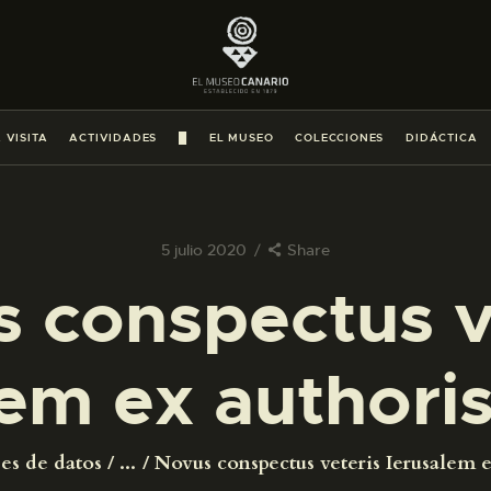
PREPARAR LA VISITA
ACTIVIDADES
 VISITA
ACTIVIDADES
█
EL MUSEO
COLECCIONES
DIDÁCTICA
█
EL MUSEO
5 julio 2020
Share
 conspectus v
COLECCIONES
lem ex authori
DIDÁCTICA
ESPAÑOL
es de datos
...
Novus conspectus veteris Ierusalem ex