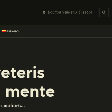
DOCTOR VERNEAU, 2, 35001
ESPAÑOL
eteris
s mente
 authoris...