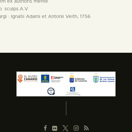
lem ex authoris mente
b. sculps.A.V.
gi : Ignatii Adami et Antonii Veith, 1756