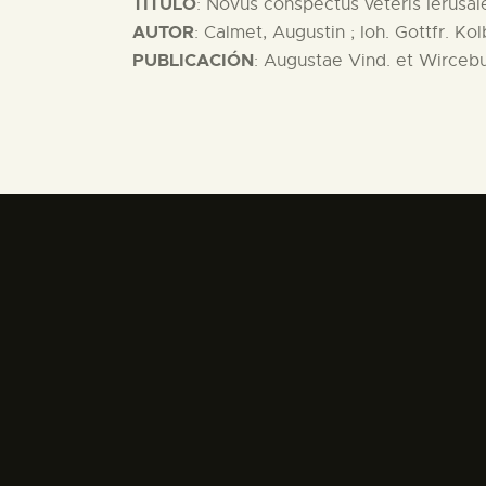
TITULO
: Novus conspectus veteris Ierusa
AUTOR
: Calmet, Augustin ; Ioh. Gottfr. Kol
PUBLICACIÓN
: Augustae Vind. et Wircebur