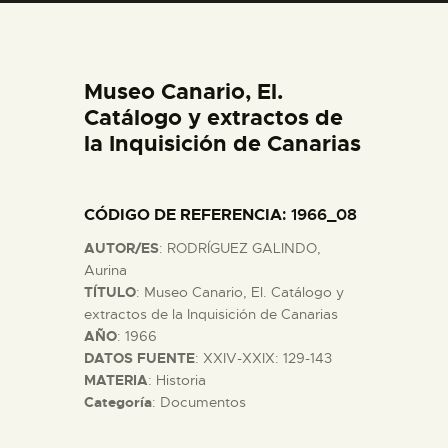
DIDÁCTICA
ESPAÑOL
Museo Canario, El.
Catálogo y extractos de
PREPARAR LA VISITA
la Inquisición de Canarias
ACTIVIDADES
CÓDIGO DE REFERENCIA
: 1966_08
AUTOR/ES
: RODRÍGUEZ GALINDO,
█
Aurina
TÍTULO
: Museo Canario, El. Catálogo y
extractos de la Inquisición de Canarias
EL MUSEO
AÑO
: 1966
DATOS FUENTE
: XXIV-XXIX: 129-143
COLECCIONES
MATERIA
: Historia
Categoría
: Documentos
DIDÁCTICA