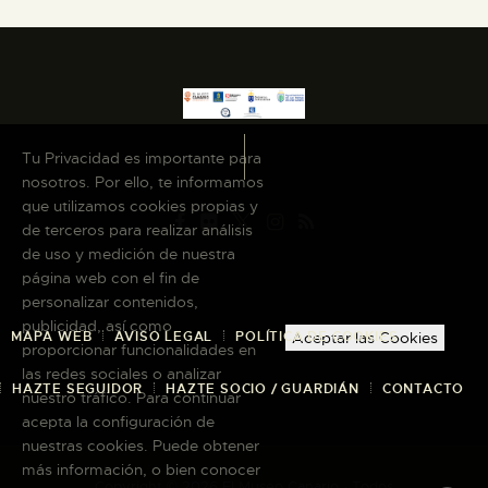
ESPAÑOL
Tu Privacidad es importante para
nosotros. Por ello, te informamos
que utilizamos cookies propias y
de terceros para realizar análisis
de uso y medición de nuestra
página web con el fin de
personalizar contenidos,
publicidad, así como
MAPA WEB
AVISO LEGAL
POLÍTICA DE COOKIES
Aceptar las Cookies
proporcionar funcionalidades en
las redes sociales o analizar
HAZTE SEGUIDOR
HAZTE SOCIO / GUARDIÁN
CONTACTO
nuestro tráfico. Para continuar
acepta la configuración de
nuestras cookies. Puede obtener
más información, o bien conocer
Copyright © 2026 El Museo Canario · Todos