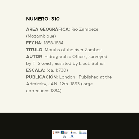
DIDÁCTICA
NUMERO
: 310
ESPAÑOL
ÁREA GEOGRÁFICA
: Río Zambeze
(Mozambique)
PREPARAR LA VISITA
FECHA
: 1858-1884
TITULO
: Mouths of the river Zambesi
AUTOR
: Hidrographic Office ; surveyed
ACTIVIDADES
by F. Skead ; assisted by Lieut. Suther
ESCALA
: (ca. 1:730)
PUBLICACIÓN
: London : Published at the
█
Admiralty, JAN. 12th. 1863 (large
corrections 1884)
EL MUSEO
COLECCIONES
DIDÁCTICA