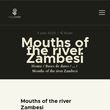
5 julio 2020
Share
Mouths of
PREPARAR LA VISITA
the river
Zambesi
ACTIVIDADES
Home
Bases de datos
...
█
Mouths of the river Zambesi
EL MUSEO
COLECCIONES
Mouths of the river
Zambesi