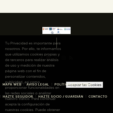
ESPAÑOL
Tu Privacidad es importante para
nosotros. Por ello, te informamos
que utilizamos cookies propias y
de terceros para realizar análisis
de uso y medición de nuestra
página web con el fin de
personalizar contenidos,
publicidad, así como
MAPA WEB
AVISO LEGAL
POLÍTICA DE COOKIES
Aceptar las Cookies
proporcionar funcionalidades en
las redes sociales o analizar
HAZTE SEGUIDOR
HAZTE SOCIO / GUARDIÁN
CONTACTO
nuestro tráfico. Para continuar
acepta la configuración de
nuestras cookies. Puede obtener