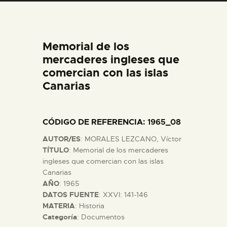
DIDÁCTICA
ESPAÑOL
Memorial de los
mercaderes ingleses que
PREPARAR LA VISITA
comercian con las islas
Canarias
ACTIVIDADES
CÓDIGO DE REFERENCIA
: 1965_08
█
AUTOR/ES
: MORALES LEZCANO, Víctor
TÍTULO
: Memorial de los mercaderes
EL MUSEO
ingleses que comercian con las islas
Canarias
AÑO
: 1965
COLECCIONES
DATOS FUENTE
: XXVI: 141-146
MATERIA
: Historia
Categoría
: Documentos
DIDÁCTICA