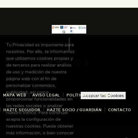
ESPAÑOL
Tu Privacidad es importante para
nosotros. Por ello, te informamos
que utilizamos cookies propias y
de terceros para realizar análisis
de uso y medición de nuestra
página web con el fin de
personalizar contenidos,
publicidad, así como
MAPA WEB
AVISO LEGAL
POLÍTICA DE COOKIES
Aceptar las Cookies
proporcionar funcionalidades en
las redes sociales o analizar
HAZTE SEGUIDOR
HAZTE SOCIO / GUARDIÁN
CONTACTO
nuestro tráfico. Para continuar
acepta la configuración de
nuestras cookies. Puede obtener
más información, o bien conocer
Copyright © 2026 El Museo Canario · Todos