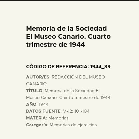
DIDÁCTICA
ESPAÑOL
Memoria de la Sociedad
El Museo Canario. Cuarto
PREPARAR LA VISITA
trimestre de 1944
ACTIVIDADES
CÓDIGO DE REFERENCIA
: 1944_39
AUTOR/ES
: REDACCIÓN DEL MUSEO
█
CANARIO
TÍTULO
: Memoria de la Sociedad El
Museo Canario. Cuarto trimestre de 1944
EL MUSEO
AÑO
: 1944
DATOS FUENTE
: V-12: 101-104
COLECCIONES
MATERIA
: Memorias
Categoría
: Memorias de ejercicios
DIDÁCTICA