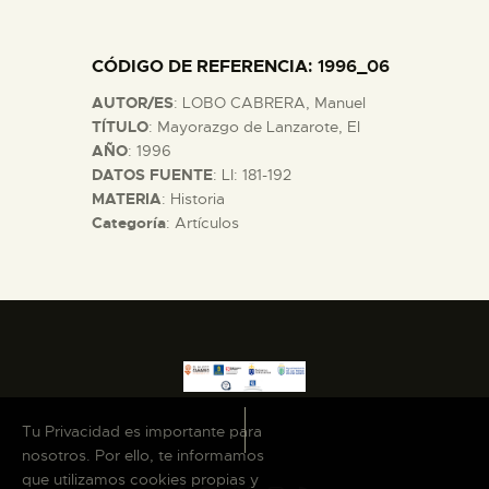
DIDÁCTICA
CÓDIGO DE REFERENCIA
: 1996_06
ESPAÑOL
AUTOR/ES
: LOBO CABRERA, Manuel
TÍTULO
: Mayorazgo de Lanzarote, El
PREPARAR LA VISITA
AÑO
: 1996
DATOS FUENTE
: LI: 181-192
MATERIA
: Historia
ACTIVIDADES
Categoría
: Artículos
█
EL MUSEO
COLECCIONES
Tu Privacidad es importante para
nosotros. Por ello, te informamos
DIDÁCTICA
que utilizamos cookies propias y