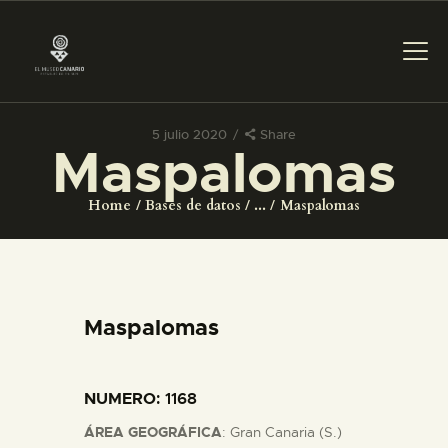
5 julio 2020
Share
Maspalomas
PREPARAR LA VISITA
Home
Bases de datos
...
Maspalomas
ACTIVIDADES
█
Maspalomas
EL MUSEO
NUMERO
: 1168
COLECCIONES
ÁREA GEOGRÁFICA
: Gran Canaria (S.)