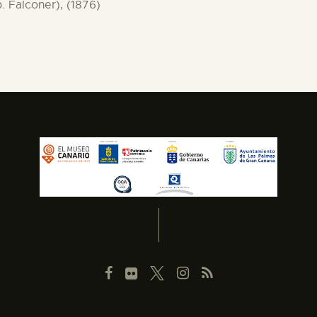
p. Falconer), (1876)