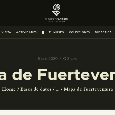
PREPARAR LA VISITA
ACTIVIDADES
 VISITA
ACTIVIDADES
█
EL MUSEO
COLECCIONES
DIDÁCTICA
█
EL MUSEO
5 julio 2020
Share
 de Fuerteve
COLECCIONES
DIDÁCTICA
Home
Bases de datos
...
Mapa de Fuerteventura
ESPAÑOL