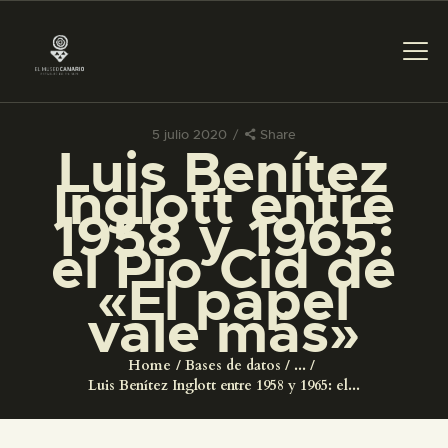
5 julio 2020
Share
Luis Benítez
PREPARAR LA VISITA
Inglott entre
1958 y 1965:
ACTIVIDADES
el Pío Cid de
«El papel
█
vale más»
EL MUSEO
Home
Bases de datos
...
Luis Benítez Inglott entre 1958 y 1965: el...
COLECCIONES