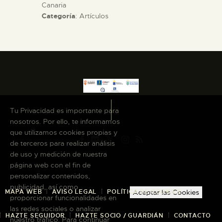
Canaria
Categoría
: Artículos
ESPAÑOL
Tu Privacidad es importante para
nosotros. Por ello, te informamos
que utilizamos cookies propias y
de terceros para realizar análisis
de uso y medición de nuestra
página web con el fin de
personalizar contenidos,
publicidad, así como
MAPA WEB
AVISO LEGAL
POLÍTICA DE COOKIES
Aceptar las Cookies
proporcionar funcionalidades en
las redes sociales o analizar
HAZTE SEGUIDOR
HAZTE SOCIO / GUARDIÁN
CONTACTO
nuestro tráfico. Para continuar