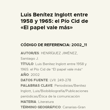
DIDÁCTICA
Luis Benítez Inglott entre
ESPAÑOL
1958 y 1965: el Pío Cid de
«El papel vale más»
PREPARAR LA VISITA
CÓDIGO DE REFERENCIA
: 2002_11
ACTIVIDADES
AUTOR/ES
: HENRÍQUEZ JIMÉNEZ,
Santiago J.
█
TÍTULO
: Luis Benítez Inglott entre 1958 y
1965: el Pío Cid de "El papel vale más"
AÑO
: 2002
EL MUSEO
DATOS FUENTE
: LVII: 249-278
PALABRAS CLAVE
: Periodistas/Benítez
Inglott, Luis/Biobibliografía/Publicaciones
COLECCIONES
periódicas/Ética de la comunicación
MATERIA
: Literatura
TÉRMINO GEOGRÁFICO
: Canarias-Gran
DIDÁCTICA