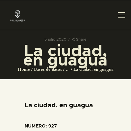
5 julio 2020
Share
La ciudad,
PREPARAR LA VISITA
en guagua
ACTIVIDADES
Home
Bases de datos
...
La ciudad, en guagua
█
EL MUSEO
La ciudad, en guagua
COLECCIONES
NUMERO
: 927