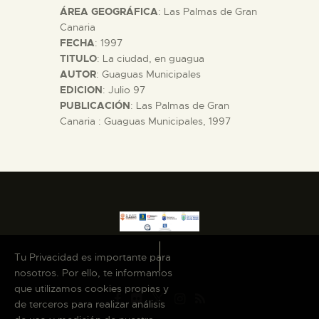
ÁREA GEOGRÁFICA
: Las Palmas de Gran
DIDÁCTICA
Canaria
FECHA
: 1997
ESPAÑOL
TITULO
: La ciudad, en guagua
AUTOR
: Guaguas Municipales
EDICION
: Julio 97
PREPARAR LA VISITA
PUBLICACIÓN
: Las Palmas de Gran
Canaria : Guaguas Municipales, 1997
ACTIVIDADES
█
EL MUSEO
Tu Privacidad es importante para
COLECCIONES
nosotros. Por ello, te informamos
que utilizamos cookies propias y
de terceros para realizar análisis
DIDÁCTICA