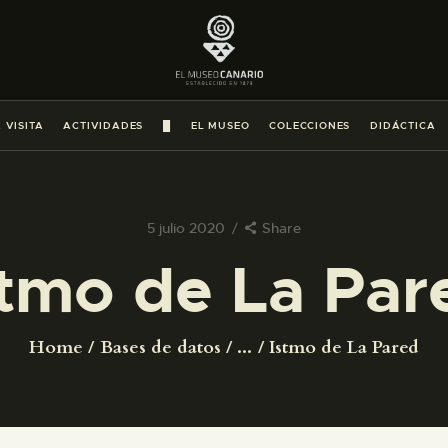
PREPARAR LA VISITA
ACTIVIDADES
 VISITA
ACTIVIDADES
█
EL MUSEO
COLECCIONES
DIDÁCTICA
█
EL MUSEO
5 julio 2020
Share
stmo de La Par
COLECCIONES
DIDÁCTICA
Home
Bases de datos
...
Istmo de La Pared
ESPAÑOL