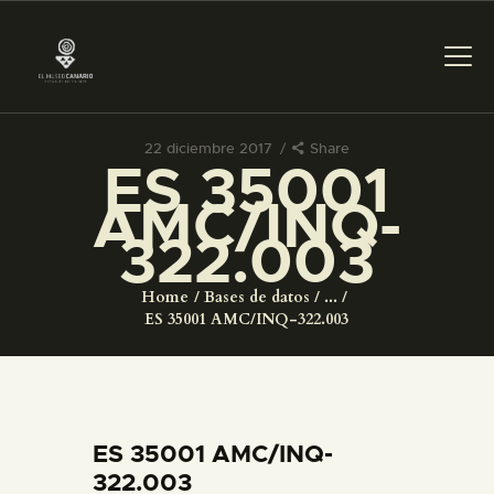
22 diciembre 2017
Share
ES 35001
PREPARAR LA VISITA
AMC/INQ-
322.003
ACTIVIDADES
Home
Bases de datos
...
█
ES 35001 AMC/INQ-322.003
EL MUSEO
COLECCIONES
ES 35001 AMC/INQ-
322.003