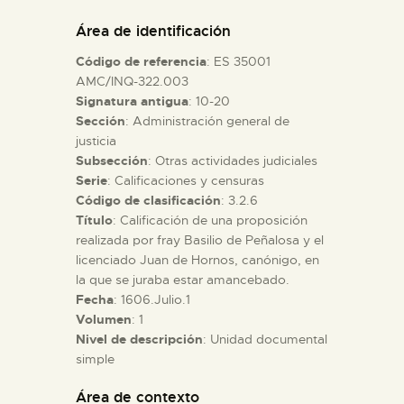
DIDÁCTICA
Área de identificación
Código de referencia
: ES 35001
ESPAÑOL
AMC/INQ-322.003
Signatura antigua
: 10-20
Sección
: Administración general de
PREPARAR LA VISITA
justicia
Subsección
: Otras actividades judiciales
ACTIVIDADES
Serie
: Calificaciones y censuras
Código de clasificación
: 3.2.6
Título
: Calificación de una proposición
█
realizada por fray Basilio de Peñalosa y el
licenciado Juan de Hornos, canónigo, en
la que se juraba estar amancebado.
EL MUSEO
Fecha
: 1606.Julio.1
Volumen
: 1
Nivel de descripción
: Unidad documental
COLECCIONES
simple
DIDÁCTICA
Área de contexto