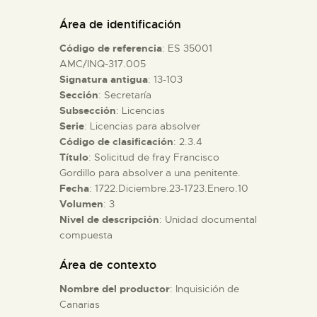
DIDÁCTICA
Área de identificación
Código de referencia
: ES 35001
ESPAÑOL
AMC/INQ-317.005
Signatura antigua
: 13-103
Sección
: Secretaría
PREPARAR LA VISITA
Subsección
: Licencias
Serie
: Licencias para absolver
ACTIVIDADES
Código de clasificación
: 2.3.4
Título
: Solicitud de fray Francisco
Gordillo para absolver a una penitente.
█
Fecha
: 1722.Diciembre.23-1723.Enero.10
Volumen
: 3
Nivel de descripción
: Unidad documental
EL MUSEO
compuesta
Área de contexto
COLECCIONES
Nombre del productor
: Inquisición de
Canarias
DIDÁCTICA