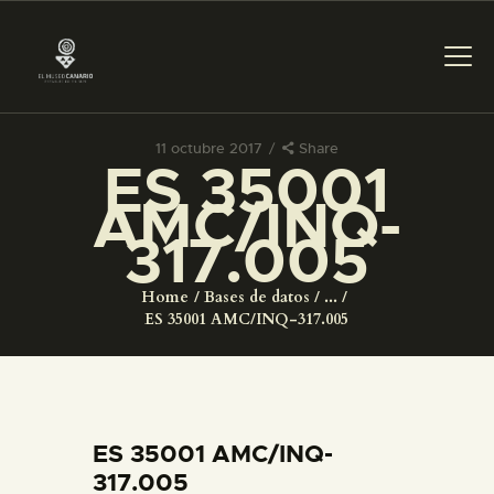
11 octubre 2017
Share
ES 35001
PREPARAR LA VISITA
AMC/INQ-
317.005
ACTIVIDADES
Home
Bases de datos
...
█
ES 35001 AMC/INQ-317.005
EL MUSEO
COLECCIONES
ES 35001 AMC/INQ-
317.005