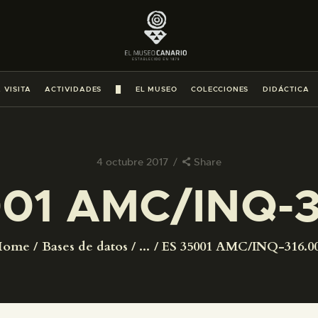
PREPARAR LA VISITA
ACTIVIDADES
 VISITA
ACTIVIDADES
█
EL MUSEO
COLECCIONES
DIDÁCTICA
█
EL MUSEO
4 octubre 2017
Share
001 AMC/INQ-3
COLECCIONES
DIDÁCTICA
Home
Bases de datos
...
ES 35001 AMC/INQ-316.0
ESPAÑOL