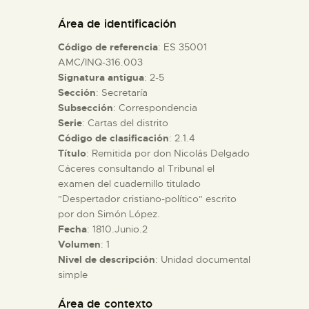
DIDÁCTICA
Área de identificación
Código de referencia
: ES 35001
ESPAÑOL
AMC/INQ-316.003
Signatura antigua
: 2-5
Sección
: Secretaría
PREPARAR LA VISITA
Subsección
: Correspondencia
Serie
: Cartas del distrito
ACTIVIDADES
Código de clasificación
: 2.1.4
Título
: Remitida por don Nicolás Delgado
Cáceres consultando al Tribunal el
█
examen del cuadernillo titulado
"Despertador cristiano-político" escrito
por don Simón López.
EL MUSEO
Fecha
: 1810.Junio.2
Volumen
: 1
Nivel de descripción
: Unidad documental
COLECCIONES
simple
DIDÁCTICA
Área de contexto