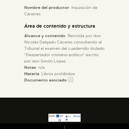
Nombre del productor
: Inquisición de
Canarias
ESPAÑOL
Área de contenido y estructura
Alcance y contenido
: Remitida por don
Nicolás Delgado Cáceres consultando al
Tribunal el examen del cuadernillo titulado
"Despertador cristiano-político" escrito
por don Simón López.
Notas
: n/a
Materia
: Libros prohibidos
Documento asociado