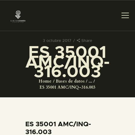
3 octubre 2017
Share
ES 35001
PREPARAR LA VISITA
AMC/INQ-
316.003
ACTIVIDADES
Home
Bases de datos
...
█
ES 35001 AMC/INQ-316.003
EL MUSEO
COLECCIONES
ES 35001 AMC/INQ-
316.003