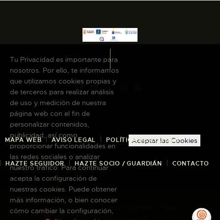
Tu Privacidad es importante para
nosotros. Por ello, te informamos
que utilizamos cookies propias y
de terceros para realizar análisis
de uso y medición de nuestra
página web con el fin de
personalizar contenidos,
publicidad, así como
MAPA WEB
AVISO LEGAL
POLÍTICA DE COOKIES
Aceptar las Cookies
proporcionar funcionalidades en
las redes sociales o analizar
HAZTE SEGUIDOR
HAZTE SOCIO / GUARDIÁN
CONTACTO
nuestro tráfico. Para continuar
acepta la configuración de
nuestras cookies. Puede obtener
más información, o bien conocer
Copyright © 2026 El Museo Canario · Todos
cómo cambiar la configuración,
los derechos reservados