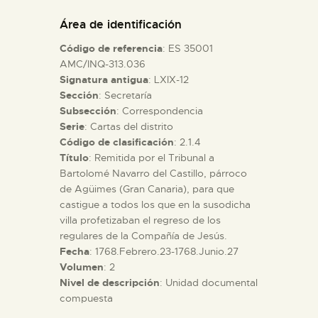
DIDÁCTICA
Área de identificación
Código de referencia
: ES 35001
ESPAÑOL
AMC/INQ-313.036
Signatura antigua
: LXIX-12
Sección
: Secretaría
PREPARAR LA VISITA
Subsección
: Correspondencia
Serie
: Cartas del distrito
ACTIVIDADES
Código de clasificación
: 2.1.4
Título
: Remitida por el Tribunal a
Bartolomé Navarro del Castillo, párroco
█
de Agüimes (Gran Canaria), para que
castigue a todos los que en la susodicha
villa profetizaban el regreso de los
EL MUSEO
regulares de la Compañía de Jesús.
Fecha
: 1768.Febrero.23-1768.Junio.27
Volumen
: 2
COLECCIONES
Nivel de descripción
: Unidad documental
compuesta
DIDÁCTICA