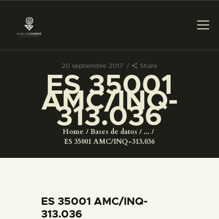
20 septiembre 2017
Share
ES 35001
PREPARAR LA VISITA
AMC/INQ-
313.036
ACTIVIDADES
Home
Bases de datos
...
█
ES 35001 AMC/INQ-313.036
EL MUSEO
COLECCIONES
ES 35001 AMC/INQ-
313.036