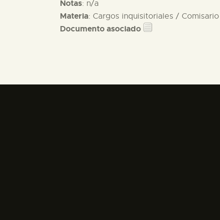
Notas
: n/a
Materia
: Cargos inquisitoriales / Comisario
Documento asociado