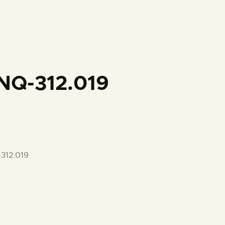
PREPARAR LA VISITA
ACTIVIDADES
█
NQ-312.019
EL MUSEO
COLECCIONES
312.019
DIDÁCTICA
ESPAÑOL