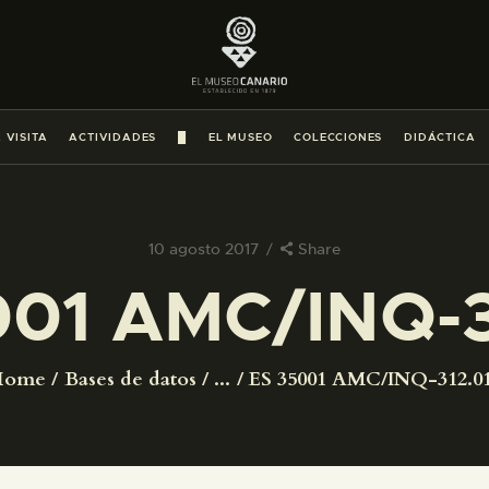
PREPARAR LA VISITA
ACTIVIDADES
 VISITA
ACTIVIDADES
█
EL MUSEO
COLECCIONES
DIDÁCTICA
█
EL MUSEO
10 agosto 2017
Share
001 AMC/INQ-3
COLECCIONES
DIDÁCTICA
Home
Bases de datos
...
ES 35001 AMC/INQ-312.0
ESPAÑOL