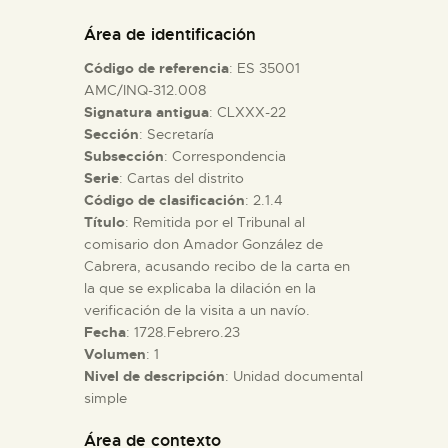
DIDÁCTICA
Área de identificación
Código de referencia
: ES 35001
ESPAÑOL
AMC/INQ-312.008
Signatura antigua
: CLXXX-22
Sección
: Secretaría
PREPARAR LA VISITA
Subsección
: Correspondencia
Serie
: Cartas del distrito
ACTIVIDADES
Código de clasificación
: 2.1.4
Título
: Remitida por el Tribunal al
comisario don Amador González de
█
Cabrera, acusando recibo de la carta en
la que se explicaba la dilación en la
verificación de la visita a un navío.
EL MUSEO
Fecha
: 1728.Febrero.23
Volumen
: 1
Nivel de descripción
: Unidad documental
COLECCIONES
simple
DIDÁCTICA
Área de contexto