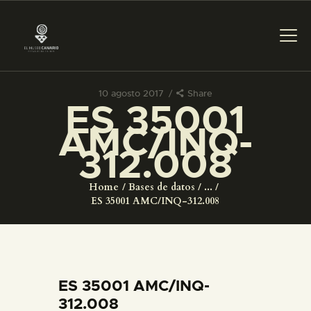
10 agosto 2017
Share
ES 35001
PREPARAR LA VISITA
AMC/INQ-
312.008
ACTIVIDADES
Home
Bases de datos
...
█
ES 35001 AMC/INQ-312.008
EL MUSEO
COLECCIONES
ES 35001 AMC/INQ-
312.008