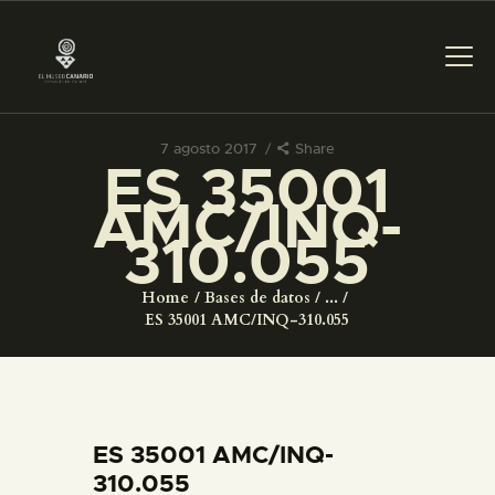
7 agosto 2017
Share
ES 35001
PREPARAR LA VISITA
AMC/INQ-
310.055
ACTIVIDADES
Home
Bases de datos
...
█
ES 35001 AMC/INQ-310.055
EL MUSEO
COLECCIONES
ES 35001 AMC/INQ-
310.055