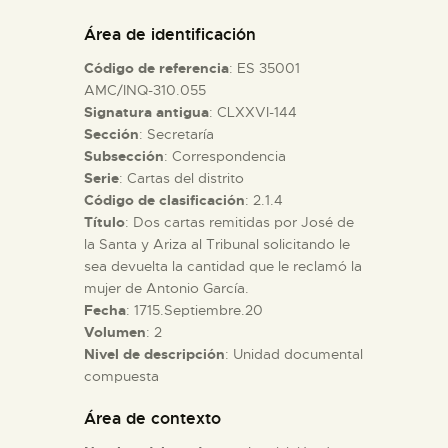
DIDÁCTICA
Área de identificación
Código de referencia
: ES 35001
ESPAÑOL
AMC/INQ-310.055
Signatura antigua
: CLXXVI-144
Sección
: Secretaría
PREPARAR LA VISITA
Subsección
: Correspondencia
Serie
: Cartas del distrito
ACTIVIDADES
Código de clasificación
: 2.1.4
Título
: Dos cartas remitidas por José de
la Santa y Ariza al Tribunal solicitando le
█
sea devuelta la cantidad que le reclamó la
mujer de Antonio García.
Fecha
: 1715.Septiembre.20
EL MUSEO
Volumen
: 2
Nivel de descripción
: Unidad documental
compuesta
COLECCIONES
Área de contexto
DIDÁCTICA