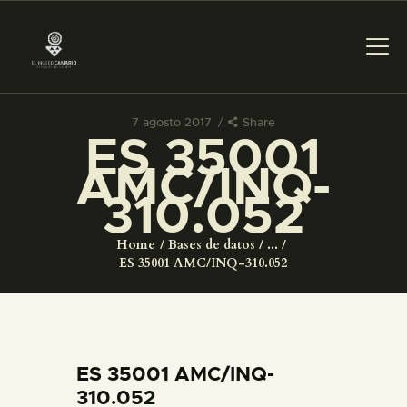
7 agosto 2017
Share
ES 35001
PREPARAR LA VISITA
AMC/INQ-
310.052
ACTIVIDADES
Home
Bases de datos
...
█
ES 35001 AMC/INQ-310.052
EL MUSEO
COLECCIONES
ES 35001 AMC/INQ-
310.052