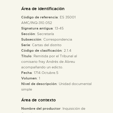
DIDÁCTICA
Área de identificación
Código de referencia
: ES 35001
ESPAÑOL
AMC/INQ-310.052
Signatura antigua
: 13-45
Sección
: Secretaría
PREPARAR LA VISITA
Subsección
: Correspondencia
Serie
: Cartas del distrito
ACTIVIDADES
Código de clasificación
: 2.1.4
Título
: Remitida por el Tribunal al
comisario fray Andrés de Abreu
█
acompañando un edicto.
Fecha
: 1714.Octubre.5
Volumen
: 1
EL MUSEO
Nivel de descripción
: Unidad documental
simple
COLECCIONES
Área de contexto
Nombre del productor
: Inquisición de
DIDÁCTICA