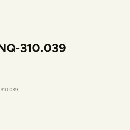
PREPARAR LA VISITA
ACTIVIDADES
█
NQ-310.039
EL MUSEO
COLECCIONES
-310.039
DIDÁCTICA
ESPAÑOL