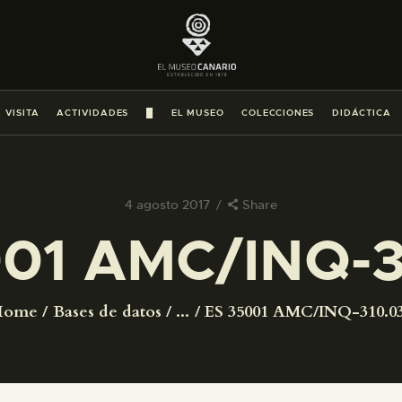
PREPARAR LA VISITA
ACTIVIDADES
 VISITA
ACTIVIDADES
█
EL MUSEO
COLECCIONES
DIDÁCTICA
█
EL MUSEO
4 agosto 2017
Share
001 AMC/INQ-3
COLECCIONES
DIDÁCTICA
Home
Bases de datos
...
ES 35001 AMC/INQ-310.0
ESPAÑOL