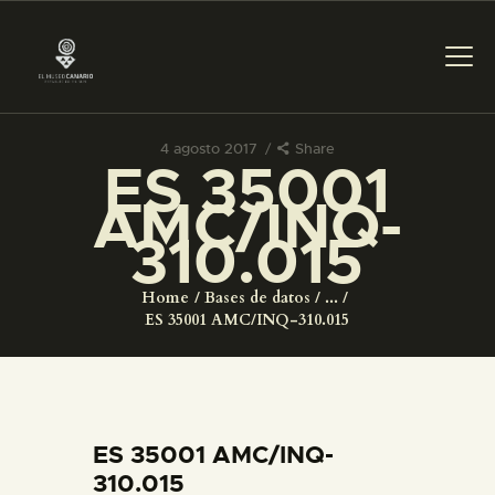
4 agosto 2017
Share
ES 35001
PREPARAR LA VISITA
AMC/INQ-
310.015
ACTIVIDADES
Home
Bases de datos
...
█
ES 35001 AMC/INQ-310.015
EL MUSEO
COLECCIONES
ES 35001 AMC/INQ-
310.015