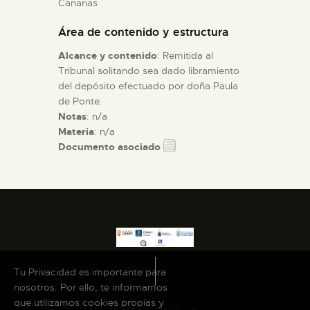
Canarias
Área de contenido y estructura
ESPAÑOL
Alcance y contenido
: Remitida al
Tribunal solitando sea dado libramiento
del depósito efectuado por doña Paula
de Ponte.
Notas
: n/a
Materia
: n/a
Documento asociado
Tu Privacidad es importante para
nosotros. Por ello, te informamos
que utilizamos cookies propias y