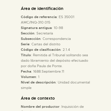
DIDÁCTICA
Área de identificación
Código de referencia
: ES 35001
ESPAÑOL
AMC/INQ-310.015
Signatura antigua
: 10-98
Sección
: Secretaría
PREPARAR LA VISITA
Subsección
: Correspondencia
Serie
: Cartas del distrito
ACTIVIDADES
Código de clasificación
: 2.1.4
Título
: Remitida al Tribunal solitando sea
dado libramiento del depósito efectuado
█
por doña Paula de Ponte.
Fecha
: 1688.Septiembre.11
Volumen
: 1
EL MUSEO
Nivel de descripción
: Unidad documental
simple
COLECCIONES
Área de contexto
Nombre del productor
: Inquisición de
DIDÁCTICA