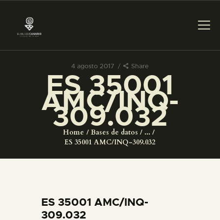
4 agosto 2017
Share
ES 35001
PREPARAR LA VISITA
AMC/INQ-
309.032
ACTIVIDADES
Home
Bases de datos
...
█
ES 35001 AMC/INQ-309.032
EL MUSEO
COLECCIONES
ES 35001 AMC/INQ-
309.032