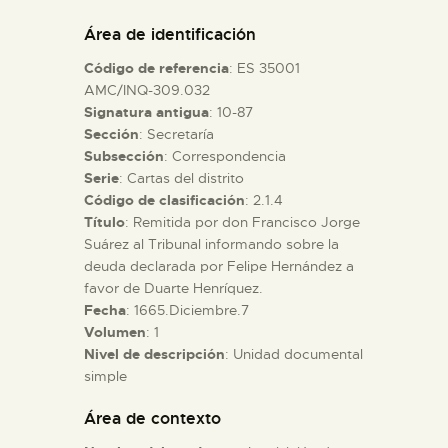
DIDÁCTICA
Área de identificación
Código de referencia
: ES 35001
ESPAÑOL
AMC/INQ-309.032
Signatura antigua
: 10-87
Sección
: Secretaría
PREPARAR LA VISITA
Subsección
: Correspondencia
Serie
: Cartas del distrito
ACTIVIDADES
Código de clasificación
: 2.1.4
Título
: Remitida por don Francisco Jorge
Suárez al Tribunal informando sobre la
█
deuda declarada por Felipe Hernández a
favor de Duarte Henríquez.
Fecha
: 1665.Diciembre.7
EL MUSEO
Volumen
: 1
Nivel de descripción
: Unidad documental
simple
COLECCIONES
Área de contexto
DIDÁCTICA