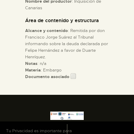
Nombre del productor
: Inquisición de
Canarias
ESPAÑOL
Área de contenido y estructura
Alcance y contenido
: Remitida por don
Francisco Jorge Suárez al Tribunal
informando sobre la deuda declarada por
Felipe Hernández a favor de Duarte
Henríquez.
Notas
: n/a
Materia
: Embargo
Documento asociado
Tu Privacidad es importante para