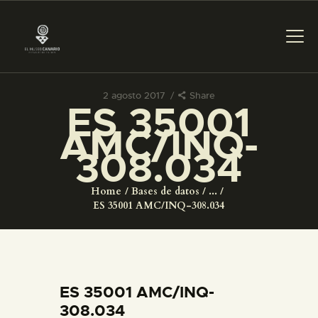
2 agosto 2017
Share
ES 35001
PREPARAR LA VISITA
AMC/INQ-
308.034
ACTIVIDADES
Home
Bases de datos
...
█
ES 35001 AMC/INQ-308.034
EL MUSEO
COLECCIONES
ES 35001 AMC/INQ-
308.034