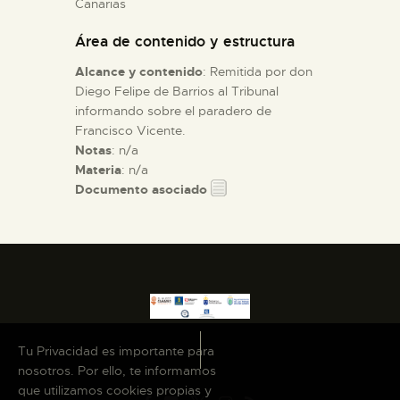
Canarias
Área de contenido y estructura
ESPAÑOL
Alcance y contenido
: Remitida por don
Diego Felipe de Barrios al Tribunal
informando sobre el paradero de
Francisco Vicente.
Notas
: n/a
Materia
: n/a
Documento asociado
Tu Privacidad es importante para
nosotros. Por ello, te informamos
que utilizamos cookies propias y