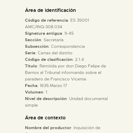
DIDÁCTICA
Área de identificación
Código de referencia
: ES 35001
ESPAÑOL
AMC/INQ-308.034
Signatura antigua
: 9-45
Sección
: Secretaría
PREPARAR LA VISITA
Subsección
: Correspondencia
Serie
: Cartas del distrito
ACTIVIDADES
Código de clasificación
: 2.1.4
Título
: Remitida por don Diego Felipe de
Barrios al Tribunal informando sobre el
█
paradero de Francisco Vicente.
Fecha
: 1635.Marzo.17
Volumen
: 1
EL MUSEO
Nivel de descripción
: Unidad documental
simple
COLECCIONES
Área de contexto
Nombre del productor
: Inquisición de
DIDÁCTICA