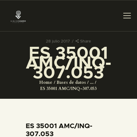
28 julio 2017
Share
ES 35001
PREPARAR LA VISITA
AMC/INQ-
307.053
ACTIVIDADES
Home
Bases de datos
...
█
ES 35001 AMC/INQ-307.053
EL MUSEO
COLECCIONES
ES 35001 AMC/INQ-
307.053