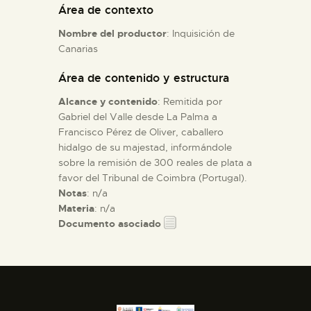
Área de contexto
Nombre del productor
: Inquisición de
ESPAÑOL
Canarias
Área de contenido y estructura
Alcance y contenido
: Remitida por
Gabriel del Valle desde La Palma a
Francisco Pérez de Oliver, caballero
hidalgo de su majestad, informándole
sobre la remisión de 300 reales de plata a
favor del Tribunal de Coimbra (Portugal).
Notas
: n/a
Materia
: n/a
Documento asociado