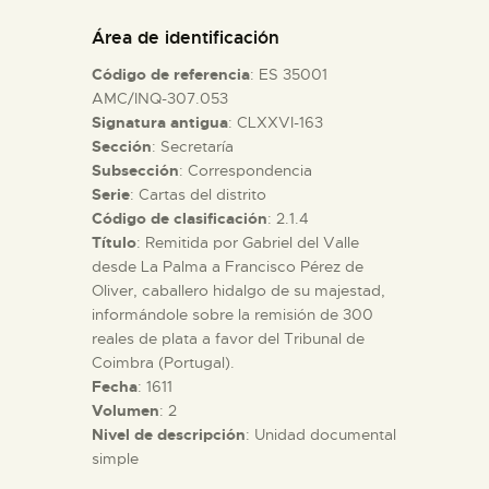
DIDÁCTICA
Área de identificación
Código de referencia
: ES 35001
ESPAÑOL
AMC/INQ-307.053
Signatura antigua
: CLXXVI-163
Sección
: Secretaría
PREPARAR LA VISITA
Subsección
: Correspondencia
Serie
: Cartas del distrito
ACTIVIDADES
Código de clasificación
: 2.1.4
Título
: Remitida por Gabriel del Valle
desde La Palma a Francisco Pérez de
█
Oliver, caballero hidalgo de su majestad,
informándole sobre la remisión de 300
reales de plata a favor del Tribunal de
EL MUSEO
Coimbra (Portugal).
Fecha
: 1611
Volumen
: 2
COLECCIONES
Nivel de descripción
: Unidad documental
simple
DIDÁCTICA