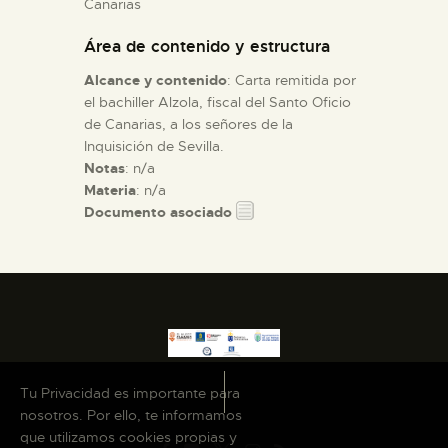
Canarias
Área de contenido y estructura
ESPAÑOL
Alcance y contenido
: Carta remitida por
el bachiller Alzola, fiscal del Santo Oficio
de Canarias, a los señores de la
Inquisición de Sevilla.
Notas
: n/a
Materia
: n/a
Documento asociado
Tu Privacidad es importante para
nosotros. Por ello, te informamos
que utilizamos cookies propias y