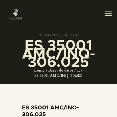
26 julio 2017
Share
ES 35001
PREPARAR LA VISITA
AMC/INQ-
306.025
ACTIVIDADES
Home
Bases de datos
...
█
ES 35001 AMC/INQ-306.025
EL MUSEO
COLECCIONES
ES 35001 AMC/INQ-
306.025