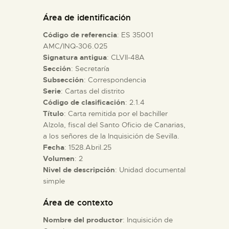
DIDÁCTICA
Área de identificación
Código de referencia
: ES 35001
ESPAÑOL
AMC/INQ-306.025
Signatura antigua
: CLVII-48A
Sección
: Secretaría
PREPARAR LA VISITA
Subsección
: Correspondencia
Serie
: Cartas del distrito
ACTIVIDADES
Código de clasificación
: 2.1.4
Título
: Carta remitida por el bachiller
Alzola, fiscal del Santo Oficio de Canarias,
█
a los señores de la Inquisición de Sevilla.
Fecha
: 1528.Abril.25
Volumen
: 2
EL MUSEO
Nivel de descripción
: Unidad documental
simple
COLECCIONES
Área de contexto
Nombre del productor
: Inquisición de
DIDÁCTICA