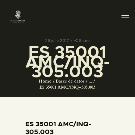
26 julio 2017
Share
ES 35001
PREPARAR LA VISITA
AMC/INQ-
305.003
ACTIVIDADES
Home
Bases de datos
...
█
ES 35001 AMC/INQ-305.003
EL MUSEO
COLECCIONES
ES 35001 AMC/INQ-
305.003