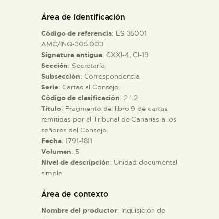
DIDÁCTICA
Área de identificación
Código de referencia
: ES 35001
ESPAÑOL
AMC/INQ-305.003
Signatura antigua
: CXXI-4, CI-19
Sección
: Secretaría
PREPARAR LA VISITA
Subsección
: Correspondencia
Serie
: Cartas al Consejo
ACTIVIDADES
Código de clasificación
: 2.1.2
Título
: Fragmento del libro 9 de cartas
remitidas por el Tribunal de Canarias a los
█
señores del Consejo.
Fecha
: 1791-1811
Volumen
: 5
EL MUSEO
Nivel de descripción
: Unidad documental
simple
COLECCIONES
Área de contexto
Nombre del productor
: Inquisición de
DIDÁCTICA