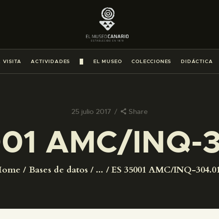
PREPARAR LA VISITA
ACTIVIDADES
 VISITA
ACTIVIDADES
█
EL MUSEO
COLECCIONES
DIDÁCTICA
█
EL MUSEO
25 julio 2017
Share
001 AMC/INQ-3
COLECCIONES
DIDÁCTICA
Home
Bases de datos
...
ES 35001 AMC/INQ-304.0
ESPAÑOL