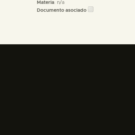
Materia
: n/a
Documento asociado