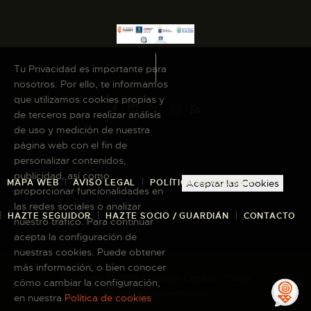
Tu Privacidad es importante para
nosotros. Por ello, te informamos
que utilizamos cookies propias y
de terceros para realizar análisis
de uso y medición de nuestra
página web con el fin de
personalizar contenidos,
publicidad, así como
MAPA WEB
AVISO LEGAL
POLÍTICA DE COOKIES
Aceptar las Cookies
proporcionar funcionalidades en
las redes sociales o analizar
HAZTE SEGUIDOR
HAZTE SOCIO / GUARDIÁN
CONTACTO
nuestro tráfico. Para continuar
acepta la configuración de
nuestras cookies. Puede obtener
más información, o bien conocer
Copyright © 2026 El Museo Canario · Todos
cómo cambiar la configuración,
los derechos reservados
en nuestra
Política de cookies