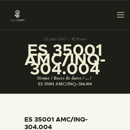
25 julio 2017
Share
ES 35001
PREPARAR LA VISITA
AMC/INQ-
304.004
ACTIVIDADES
Home
Bases de datos
...
█
ES 35001 AMC/INQ-304.004
EL MUSEO
COLECCIONES
ES 35001 AMC/INQ-
304.004