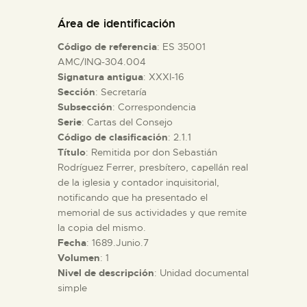
DIDÁCTICA
Área de identificación
Código de referencia
: ES 35001
ESPAÑOL
AMC/INQ-304.004
Signatura antigua
: XXXI-16
Sección
: Secretaría
PREPARAR LA VISITA
Subsección
: Correspondencia
Serie
: Cartas del Consejo
ACTIVIDADES
Código de clasificación
: 2.1.1
Título
: Remitida por don Sebastián
Rodríguez Ferrer, presbítero, capellán real
█
de la iglesia y contador inquisitorial,
notificando que ha presentado el
memorial de sus actividades y que remite
EL MUSEO
la copia del mismo.
Fecha
: 1689.Junio.7
Volumen
: 1
COLECCIONES
Nivel de descripción
: Unidad documental
simple
DIDÁCTICA