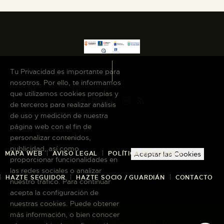
Tu Privacidad es importante para
nosotros. Por ello, te informamos
que utilizamos cookies propias y
de terceros para realizar análisis
de uso y medición de nuestra
página web con el fin de
personalizar contenidos,
publicidad, así como
MAPA WEB
AVISO LEGAL
POLÍTICA DE COOKIES
Aceptar las Cookies
proporcionar funcionalidades en
las redes sociales o analizar
HAZTE SEGUIDOR
HAZTE SOCIO / GUARDIÁN
CONTACTO
nuestro tráfico. Para continuar
acepta la configuración de
nuestras cookies. Puede obtener
más información, o bien conocer
Copyright © 2026 El Museo Canario · Todos