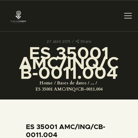
27 abril 2011
Share
ES 35001
PREPARAR LA VISITA
AMC/INQ/C
B-0011.004
ACTIVIDADES
Home
Bases de datos
...
█
ES 35001 AMC/INQ/CB-0011.004
EL MUSEO
COLECCIONES
ES 35001 AMC/INQ/CB-
0011.004