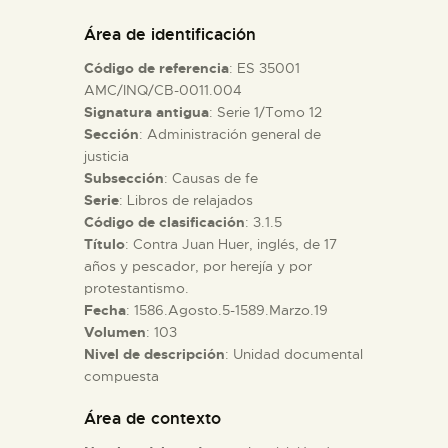
DIDÁCTICA
Área de identificación
Código de referencia
: ES 35001
ESPAÑOL
AMC/INQ/CB-0011.004
Signatura antigua
: Serie 1/Tomo 12
Sección
: Administración general de
PREPARAR LA VISITA
justicia
Subsección
: Causas de fe
ACTIVIDADES
Serie
: Libros de relajados
Código de clasificación
: 3.1.5
Título
: Contra Juan Huer, inglés, de 17
█
años y pescador, por herejía y por
protestantismo.
Fecha
: 1586.Agosto.5-1589.Marzo.19
EL MUSEO
Volumen
: 103
Nivel de descripción
: Unidad documental
compuesta
COLECCIONES
Área de contexto
DIDÁCTICA