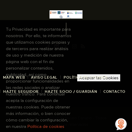
Tu Privacidad es importante para
nosotros. Por ello, te informamos
que utilizamos cookies propias y
de terceros para realizar análisis
de uso y medición de nuestra
página web con el fin de
personalizar contenidos,
publicidad, así como
MAPA WEB
AVISO LEGAL
POLÍTICA DE COOKIES
Aceptar las Cookies
proporcionar funcionalidades en
las redes sociales o analizar
HAZTE SEGUIDOR
HAZTE SOCIO / GUARDIÁN
CONTACTO
nuestro tráfico. Para continuar
acepta la configuración de
nuestras cookies. Puede obtener
más información, o bien conocer
Copyright © 2026 El Museo Canario · Todos
cómo cambiar la configuración,
los derechos reservados
en nuestra
Política de cookies