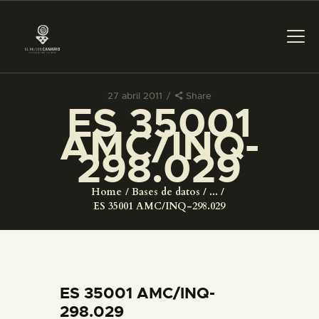
27 abril 2011
Share
ES 35001
PREPARAR LA VISITA
AMC/INQ-
298.029
ACTIVIDADES
Home
Bases de datos
...
█
ES 35001 AMC/INQ-298.029
EL MUSEO
COLECCIONES
ES 35001 AMC/INQ-
298.029