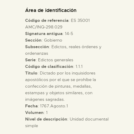
DIDÁCTICA
Área de identificación
Código de referencia
: ES 35001
ESPAÑOL
AMC/INQ-298.029
Signatura antigua
: 14-5
Sección
: Gobierno
PREPARAR LA VISITA
Subsección
: Edictos, reales órdenes y
ordenanzas
ACTIVIDADES
Serie
: Edictos generales
Código de clasificación
: 1.1.1
Título
: Dictado por los inquisidores
█
apostólicos por el que se prohíbe la
confección de pinturas, medallas,
estampas y objetos similares, con
EL MUSEO
imágenes sagradas.
Fecha
: 1767.Agosto.1
Volumen
: 1
COLECCIONES
Nivel de descripción
: Unidad documental
simple
DIDÁCTICA