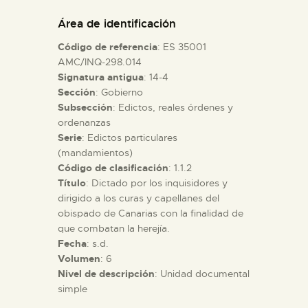
DIDÁCTICA
Área de identificación
Código de referencia
: ES 35001
ESPAÑOL
AMC/INQ-298.014
Signatura antigua
: 14-4
Sección
: Gobierno
PREPARAR LA VISITA
Subsección
: Edictos, reales órdenes y
ordenanzas
ACTIVIDADES
Serie
: Edictos particulares
(mandamientos)
Código de clasificación
: 1.1.2
█
Título
: Dictado por los inquisidores y
dirigido a los curas y capellanes del
obispado de Canarias con la finalidad de
EL MUSEO
que combatan la herejía.
Fecha
: s.d.
Volumen
: 6
COLECCIONES
Nivel de descripción
: Unidad documental
simple
DIDÁCTICA