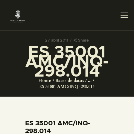
27 abril 2011
Share
ES 35001
PREPARAR LA VISITA
AMC/INQ-
298.014
ACTIVIDADES
Home
Bases de datos
...
█
ES 35001 AMC/INQ-298.014
EL MUSEO
COLECCIONES
ES 35001 AMC/INQ-
298.014