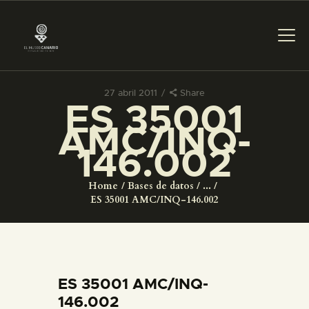
27 abril 2011
Share
ES 35001
PREPARAR LA VISITA
AMC/INQ-
146.002
ACTIVIDADES
Home
Bases de datos
...
█
ES 35001 AMC/INQ-146.002
EL MUSEO
COLECCIONES
ES 35001 AMC/INQ-
146.002