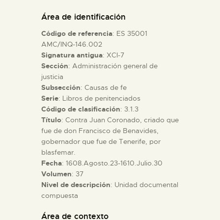
DIDÁCTICA
Área de identificación
Código de referencia
: ES 35001
ESPAÑOL
AMC/INQ-146.002
Signatura antigua
: XCI-7
Sección
: Administración general de
PREPARAR LA VISITA
justicia
Subsección
: Causas de fe
ACTIVIDADES
Serie
: Libros de penitenciados
Código de clasificación
: 3.1.3
Título
: Contra Juan Coronado, criado que
█
fue de don Francisco de Benavides,
gobernador que fue de Tenerife, por
blasfemar.
EL MUSEO
Fecha
: 1608.Agosto.23-1610.Julio.30
Volumen
: 37
Nivel de descripción
: Unidad documental
COLECCIONES
compuesta
DIDÁCTICA
Área de contexto