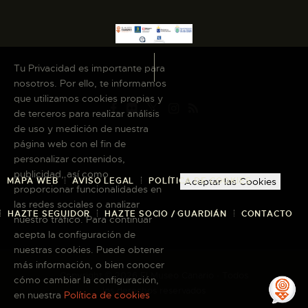
Tu Privacidad es importante para
nosotros. Por ello, te informamos
que utilizamos cookies propias y
de terceros para realizar análisis
de uso y medición de nuestra
página web con el fin de
personalizar contenidos,
publicidad, así como
MAPA WEB
AVISO LEGAL
POLÍTICA DE COOKIES
Aceptar las Cookies
proporcionar funcionalidades en
las redes sociales o analizar
HAZTE SEGUIDOR
HAZTE SOCIO / GUARDIÁN
CONTACTO
nuestro tráfico. Para continuar
acepta la configuración de
nuestras cookies. Puede obtener
más información, o bien conocer
Copyright © 2026 El Museo Canario · Todos
cómo cambiar la configuración,
los derechos reservados
en nuestra
Política de cookies