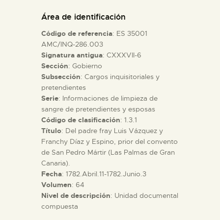
DIDÁCTICA
Área de identificación
Código de referencia
: ES 35001
ESPAÑOL
AMC/INQ-286.003
Signatura antigua
: CXXXVII-6
Sección
: Gobierno
PREPARAR LA VISITA
Subsección
: Cargos inquisitoriales y
pretendientes
ACTIVIDADES
Serie
: Informaciones de limpieza de
sangre de pretendientes y esposas
Código de clasificación
: 1.3.1
█
Título
: Del padre fray Luis Vázquez y
Franchy Díaz y Espino, prior del convento
de San Pedro Mártir (Las Palmas de Gran
EL MUSEO
Canaria).
Fecha
: 1782.Abril.11-1782.Junio.3
Volumen
: 64
COLECCIONES
Nivel de descripción
: Unidad documental
compuesta
DIDÁCTICA