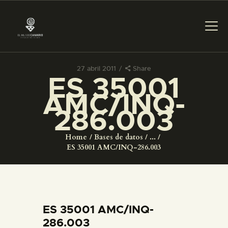
27 abril 2011
Share
ES 35001
PREPARAR LA VISITA
AMC/INQ-
286.003
ACTIVIDADES
Home
Bases de datos
...
█
ES 35001 AMC/INQ-286.003
EL MUSEO
COLECCIONES
ES 35001 AMC/INQ-
286.003