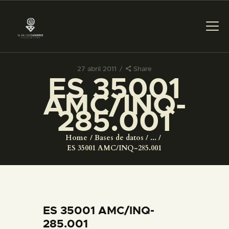
27 abril 2011
Share
ES 35001
PREPARAR LA VISITA
AMC/INQ-
285.001
ACTIVIDADES
Home
Bases de datos
...
█
ES 35001 AMC/INQ-285.001
EL MUSEO
COLECCIONES
ES 35001 AMC/INQ-
285.001