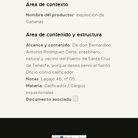
Área de contexto
Nombre del productor
: Inquisición de
ESPAÑOL
Canarias
Área de contenido y estructura
Alcance y contenido
: De don Bernardino
Antonio Rodríguez Carta, presbítero,
natural y vecino del Puerto de Santa Cruz
de Tenerife, porque desea servir al Santo
Oficio como calificador.
Notas
: Legajo 46, nº 05.
Materia
: Calificador / Cargos
inquisitoriales
Documento asociado