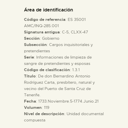
DIDÁCTICA
Área de identificación
Código de referencia
: ES 35001
ESPAÑOL
AMC/INQ-285.001
Signatura antigua
: C-5, CLXX-47
Sección
: Gobierno
PREPARAR LA VISITA
Subsección
: Cargos inquisitoriales y
pretendientes
ACTIVIDADES
Serie
: Informaciones de limpieza de
sangre de pretendientes y esposas
Código de clasificación
: 1.3.1
█
Título
: De don Bernardino Antonio
Rodríguez Carta, presbítero, natural y
vecino del Puerto de Santa Cruz de
EL MUSEO
Tenerife.
Fecha
: 1733.Noviembre.5-1774.Junio.21
Volumen
: 119
COLECCIONES
Nivel de descripción
: Unidad documental
compuesta
DIDÁCTICA