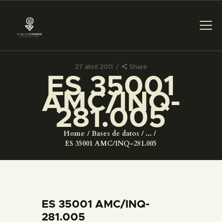
27 abril 2011
Share
ES 35001
PREPARAR LA VISITA
AMC/INQ-
281.005
ACTIVIDADES
Home
Bases de datos
...
█
ES 35001 AMC/INQ-281.005
EL MUSEO
COLECCIONES
ES 35001 AMC/INQ-
281.005