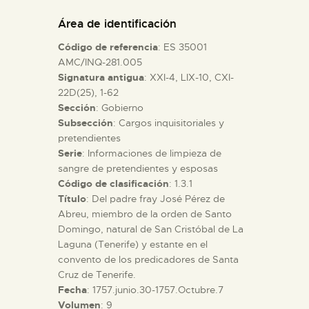
DIDÁCTICA
Área de identificación
Código de referencia
: ES 35001
ESPAÑOL
AMC/INQ-281.005
Signatura antigua
: XXI-4, LIX-10, CXI-
22D(25), 1-62
PREPARAR LA VISITA
Sección
: Gobierno
Subsección
: Cargos inquisitoriales y
ACTIVIDADES
pretendientes
Serie
: Informaciones de limpieza de
sangre de pretendientes y esposas
█
Código de clasificación
: 1.3.1
Título
: Del padre fray José Pérez de
Abreu, miembro de la orden de Santo
EL MUSEO
Domingo, natural de San Cristóbal de La
Laguna (Tenerife) y estante en el
convento de los predicadores de Santa
COLECCIONES
Cruz de Tenerife.
Fecha
: 1757.junio.30-1757.Octubre.7
DIDÁCTICA
Volumen
: 9