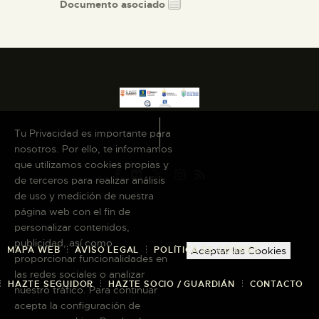
Documento asociado
Tu Privacidad es importante para
nosotros. Por ello, te informamos
que utilizamos cookies propias y
de terceros para realizar análisis
de uso y medición de nuestra
página web con el fin de
personalizar contenidos,
publicidad, así como
MAPA WEB
AVISO LEGAL
POLÍTICA DE COOKIES
Aceptar las Cookies
proporcionar funcionalidades en
las redes sociales o analizar
HAZTE SEGUIDOR
HAZTE SOCIO / GUARDIÁN
CONTACTO
nuestro tráfico. Para continuar
acepta la configuración de