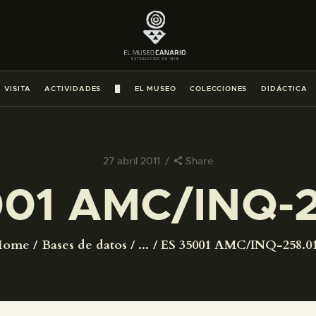
PREPARAR LA VISITA
ACTIVIDADES
 VISITA
ACTIVIDADES
█
EL MUSEO
COLECCIONES
DIDÁCTICA
█
EL MUSEO
27 abril 2011
Share
001 AMC/INQ-2
COLECCIONES
DIDÁCTICA
Home
Bases de datos
...
ES 35001 AMC/INQ-258.0
ESPAÑOL