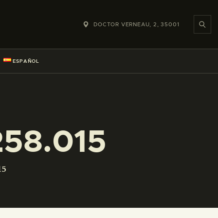
DOCTOR VERNEAU, 2, 35001
ESPAÑOL
58.015
15