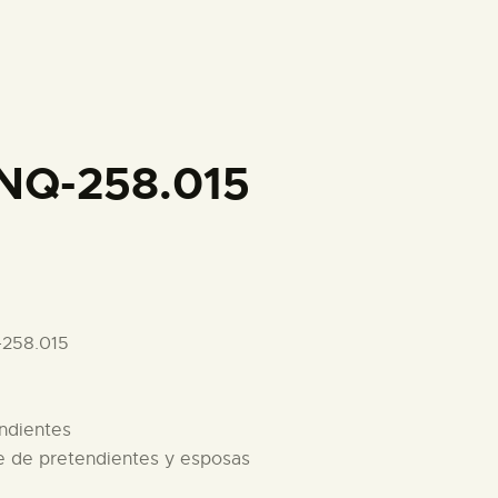
PREPARAR LA VISITA
ACTIVIDADES
█
NQ-258.015
EL MUSEO
COLECCIONES
-258.015
DIDÁCTICA
endientes
ESPAÑOL
re de pretendientes y esposas