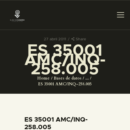
27 abril 2011
Share
ES 35001
PREPARAR LA VISITA
AMC/INQ-
258.005
ACTIVIDADES
Home
Bases de datos
...
█
ES 35001 AMC/INQ-258.005
EL MUSEO
COLECCIONES
ES 35001 AMC/INQ-
258.005