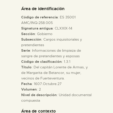
DIDÁCTICA
Área de identificación
Código de referencia
: ES 35001
ESPAÑOL
AMC/INQ-258.005
Signatura antigua
: CLXXIX-14
Sección
: Gobierno
PREPARAR LA VISITA
Subsección
: Cargos inquisitoriales y
pretendientes
ACTIVIDADES
Serie
: Informaciones de limpieza de
sangre de pretendientes y esposas
Código de clasificación
: 1.3.1
█
Título
: Del capitán Lorente de Armas, y
de Margarita de Betancor, su mujer,
vecinos de Fuerteventura.
EL MUSEO
Fecha
: 1607.Octubre.27
Volumen
: 2
Nivel de descripción
: Unidad documental
COLECCIONES
compuesta
DIDÁCTICA
Área de contexto