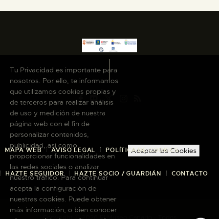
Tu Privacidad es importante para
nosotros. Por ello, te informamos
que utilizamos cookies propias y
de terceros para realizar análisis
de uso y medición de nuestra
página web con el fin de
personalizar contenidos,
publicidad, así como
MAPA WEB
AVISO LEGAL
POLÍTICA DE COOKIES
Aceptar las Cookies
proporcionar funcionalidades en
las redes sociales o analizar
HAZTE SEGUIDOR
HAZTE SOCIO / GUARDIÁN
CONTACTO
nuestro tráfico. Para continuar
acepta la configuración de
nuestras cookies. Puede obtener
más información, o bien conocer
Copyright © 2026 El Museo Canario · Todos