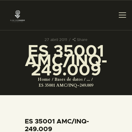
27 abril 2011
Share
ES 35001
PREPARAR LA VISITA
AMC/INQ-
249.009
ACTIVIDADES
Home
Bases de datos
...
█
ES 35001 AMC/INQ-249.009
EL MUSEO
COLECCIONES
ES 35001 AMC/INQ-
249.009