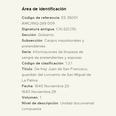
DIDÁCTICA
Área de identificación
Código de referencia
: ES 35001
ESPAÑOL
AMC/INQ-249.009
Signatura antigua
: CXI-22C(15)
Sección
: Gobierno
PREPARAR LA VISITA
Subsección
: Cargos inquisitoriales y
pretendientes
ACTIVIDADES
Serie
: Informaciones de limpieza de
sangre de pretendientes y esposas
Código de clasificación
: 1.3.1
█
Título
: De fray Juan de San Francisco,
guardián del convento de San Miguel de
La Palma.
EL MUSEO
Fecha
: 1640.Noviembre.23-
1640.Noviembre.29
Volumen
: 1
COLECCIONES
Nivel de descripción
: Unidad documental
compuesta
DIDÁCTICA