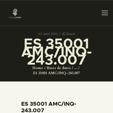
27 abril 2011
Share
ES 35001
PREPARAR LA VISITA
AMC/INQ-
243.007
ACTIVIDADES
Home
Bases de datos
...
█
ES 35001 AMC/INQ-243.007
EL MUSEO
COLECCIONES
ES 35001 AMC/INQ-
243.007