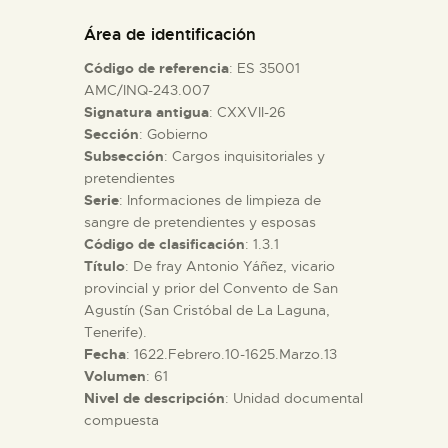
DIDÁCTICA
Área de identificación
Código de referencia
: ES 35001
ESPAÑOL
AMC/INQ-243.007
Signatura antigua
: CXXVII-26
Sección
: Gobierno
PREPARAR LA VISITA
Subsección
: Cargos inquisitoriales y
pretendientes
ACTIVIDADES
Serie
: Informaciones de limpieza de
sangre de pretendientes y esposas
Código de clasificación
: 1.3.1
█
Título
: De fray Antonio Yáñez, vicario
provincial y prior del Convento de San
Agustín (San Cristóbal de La Laguna,
EL MUSEO
Tenerife).
Fecha
: 1622.Febrero.10-1625.Marzo.13
Volumen
: 61
COLECCIONES
Nivel de descripción
: Unidad documental
compuesta
DIDÁCTICA