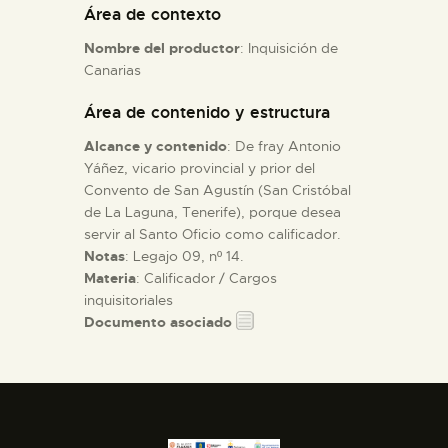
Área de contexto
Nombre del productor
: Inquisición de
ESPAÑOL
Canarias
Área de contenido y estructura
Alcance y contenido
: De fray Antonio
Yáñez, vicario provincial y prior del
Convento de San Agustín (San Cristóbal
de La Laguna, Tenerife), porque desea
servir al Santo Oficio como calificador.
Notas
: Legajo 09, nº 14.
Materia
: Calificador / Cargos
inquisitoriales
Documento asociado